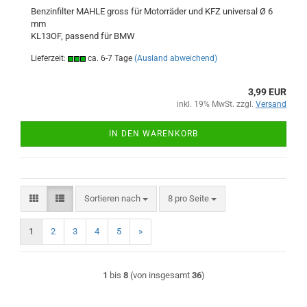
Benzinfilter MAHLE gross für Motorräder und KFZ universal Ø 6
mm
KL13OF, passend für BMW
Lieferzeit:
ca. 6-7 Tage
(Ausland abweichend)
3,99 EUR
inkl. 19% MwSt. zzgl.
Versand
IN DEN WARENKORB
Sortieren nach
pro Seite
Sortieren nach
8 pro Seite
1
2
3
4
5
»
1
bis
8
(von insgesamt
36
)