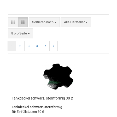
Sortieren nach
Sortieren nach
Alle Hersteller
pro Seite
8 pro Seite
1
2
3
4
5
»
Tankdeckel schwarz, sternförmig 30 Ø
Tankdeckel schwarz, sternförmig
für Einfüllstutzen 30 Ø