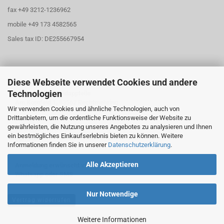
fax +49 3212-1236962
mobile +49 173 4582565
Sales tax ID: DE255667954
Diese Webseite verwendet Cookies und andere
Öffnungszeiten
Technologien
Abholung für Zündappteile
Am Kornfeld 1, 83562 Rechtmehring
Wir verwenden Cookies und ähnliche Technologien, auch von
Drittanbietern, um die ordentliche Funktionsweise der Website zu
Freitag
gewährleisten, die Nutzung unseres Angebotes zu analysieren und Ihnen
16:30 Uhr - 20:00 Uhr
ein bestmögliches Einkaufserlebnis bieten zu können. Weitere
Samstag
Informationen finden Sie in unserer
Datenschutzerklärung
.
10:30 Uhr - 13:00 Uhr
Alle Akzeptieren
Anmeldung erwünscht via
Whatsapp oder SMS
Nur Notwendige
Vertrag widerrufen
Weitere Informationen