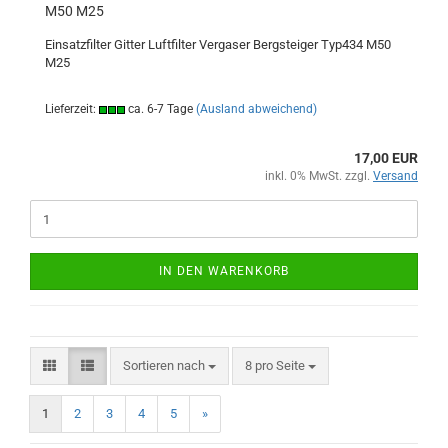
M50 M25
Einsatzfilter Gitter Luftfilter Vergaser Bergsteiger Typ434 M50
M25
Lieferzeit:
ca. 6-7 Tage
(Ausland abweichend)
17,00 EUR
inkl. 0% MwSt. zzgl.
Versand
IN DEN WARENKORB
Sortieren nach
pro Seite
Sortieren nach
8 pro Seite
1
2
3
4
5
»