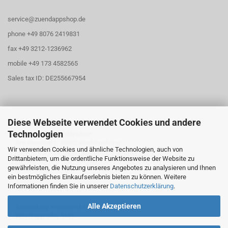
service@zuendappshop.de
phone +49 8076 2419831
fax +49 3212-1236962
mobile +49 173 4582565
Sales tax ID: DE255667954
Diese Webseite verwendet Cookies und andere
Öffnungszeiten
Technologien
Abholung für Zündappteile
Am Kornfeld 1, 83562 Rechtmehring
Wir verwenden Cookies und ähnliche Technologien, auch von
Drittanbietern, um die ordentliche Funktionsweise der Website zu
Freitag
gewährleisten, die Nutzung unseres Angebotes zu analysieren und Ihnen
16:30 Uhr - 20:00 Uhr
ein bestmögliches Einkaufserlebnis bieten zu können. Weitere
Samstag
Informationen finden Sie in unserer
Datenschutzerklärung
.
10:30 Uhr - 13:00 Uhr
Alle Akzeptieren
Anmeldung erwünscht via
Whatsapp oder SMS