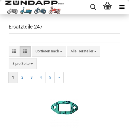
Ersatzteile 247
Sortieren nach
Sortieren nach
Alle Hersteller
pro Seite
8 pro Seite
1
2
3
4
5
»