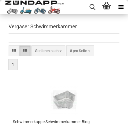
Vergaser Schwimmerkammer
Sortieren nach
pro Seite
Sortieren nach
8 pro Seite
1
Schwimmerkappe Schwimmerkammer Bing