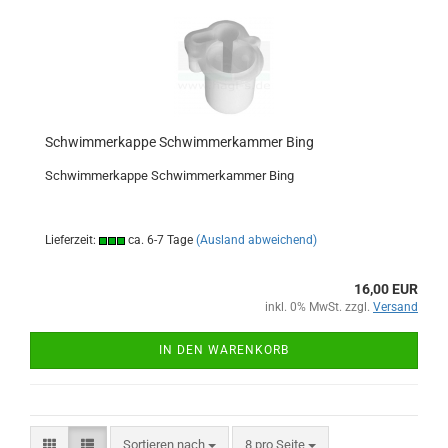
Schwimmerkappe Schwimmerkammer Bing
Schwimmerkappe Schwimmerkammer Bing
Lieferzeit:
ca. 6-7 Tage
(Ausland abweichend)
16,00 EUR
inkl. 0% MwSt. zzgl.
Versand
IN DEN WARENKORB
Sortieren nach
pro Seite
Sortieren nach
8 pro Seite