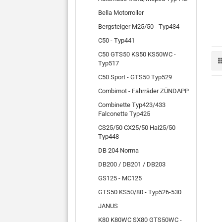
Bella Motorroller
Bergsteiger M25/50 - Typ434
C50 - Typ441
C50 GTS50 KS50 KS50WC -
Typ517
C50 Sport - GTS50 Typ529
Combimot - Fahrräder ZÜNDAPP
Combinette Typ423/433
Falconette Typ425
CS25/50 CX25/50 Hai25/50
Typ448
DB 204 Norma
DB200 / DB201 / DB203
GS125 - MC125
GTS50 KS50/80 - Typ526-530
JANUS
K80 K80WC SX80 GTS50WC -