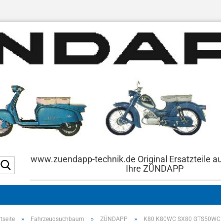
www.zuendapp-technik.de Original Ersatzteile a
Suche...
Ihre ZÜNDAPP
»
»
»
tseite
Fahrzeugsuchbaum
ZÜNDAPP
K80 K80WC SX80 GTS50WC 