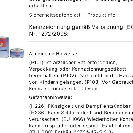
erhältlich.
Sicherheitsdatenblatt
|
Produktinfo
Kennzeichnung gemäß Verordnung (E
Nr. 1272/2008:
Allgemeine Hinweise:
(P101) Ist ärztlicher Rat erforderlich,
Verpackung oder Kennzeichnungsetikett
bereithalten. (P102) Darf nicht in die Händ
von Kindern gelangen. (P103) Vor Gebrauc
Kennzeichnungsetikett lesen.
Gefahrenhinweise:
(H226) Flüssigkeit und Dampf entzündbar
(H336) Kann Schläfrigkeit und Benommenh
verursachen. (EUH066) Wiederholter Konta
kann zu spröder oder rissiger Haut führen.
(EUH208) Enthält
26761-45-5 2,3-