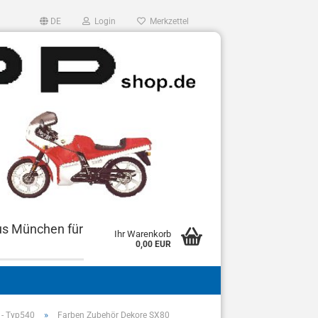
DE
Login
Merkzettel
us München für
Ihr Warenkorb
0,00 EUR
»
- Typ540
Farben Zubehör Dekore SX80