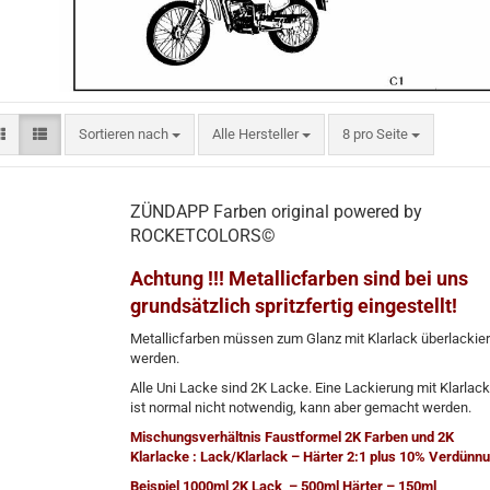
Sortieren nach
pro Seite
Sortieren nach
Alle Hersteller
8 pro Seite
ZÜNDAPP Farben original powered by
ROCKETCOLORS©
Achtung !!! Metallicfarben sind bei uns
grundsätzlich spritzfertig eingestellt!
Metallicfarben müssen zum Glanz mit Klarlack überlackier
werden.
Alle Uni Lacke sind 2K Lacke. Eine Lackierung mit Klarlack
ist normal nicht notwendig, kann aber gemacht werden.
Mischungsverhältnis Faustformel 2K Farben und 2K
Klarlacke : Lack/Klarlack – Härter 2:1 plus 10% Verdünn
Beispiel 1000ml 2K Lack – 500ml Härter – 150ml