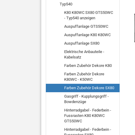
Typ540
K80 K80WC SX80 GTS50WC
- Typ540 anzeigen
Auspuffanlage GTS50WC
Auspuffanlage K80 K80WC
Auspuffanlage SX80
Elektrische Anbauteile -
Kabelsatz
Farben Zubehör Dekore K80
Farben Zubehör Dekore
K80WC - K50WC
Farben Zubehör Dekore SX80
Gasgriff - Kupplungsgriff -
Bowdenzüge
Hinterradgabel - Federbein -
Fussrasten K80 K80WC
GTS50WC
Hinterradgabel - Federbein -
Fussrasten SX80