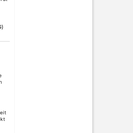
G)
e
h
eit
kt