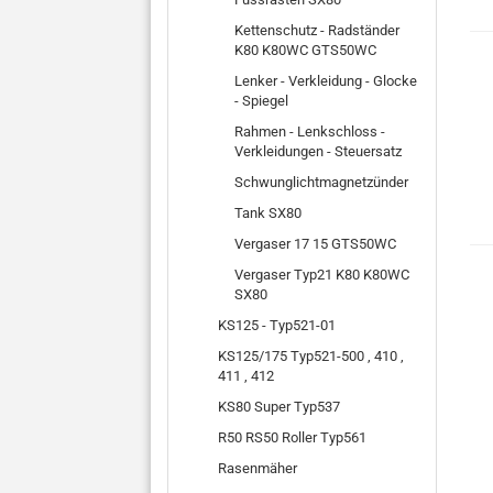
Kettenschutz - Radständer
K80 K80WC GTS50WC
Lenker - Verkleidung - Glocke
- Spiegel
Rahmen - Lenkschloss -
Verkleidungen - Steuersatz
Schwunglichtmagnetzünder
Tank SX80
Vergaser 17 15 GTS50WC
Vergaser Typ21 K80 K80WC
SX80
KS125 - Typ521-01
KS125/175 Typ521-500 , 410 ,
411 , 412
KS80 Super Typ537
R50 RS50 Roller Typ561
Rasenmäher