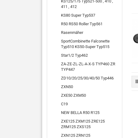
KS125/175 Typ521-500 , 410 ,
411 , 412
KS80 Super Typ537
R50 RS50 Roller Typ561
Rasenmäher
SportCombinette Falconette
Typ510 KS50-Super Typ515
Star1/2 Typ462
ZA-ZE-ZL-ZL-A-X-S TYP460 ZR
TYP447
ZD10/20/25/30/40/50 Typ446
ZXN50
ZXE50 ZXM50
C19
NEW BELLA R50 R125
ZXE125 ZXM125 ZRE125
ZRM125 ZXS125
ZXN125 ZRN125