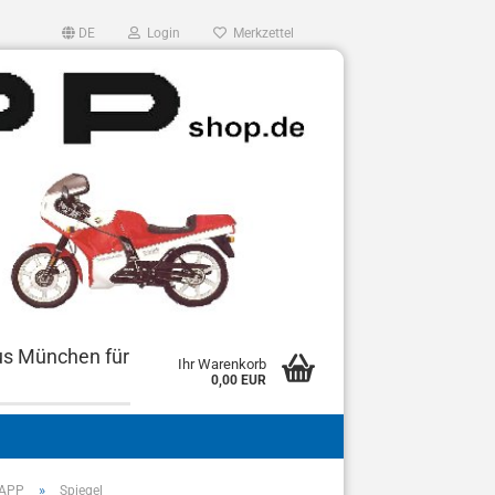
DE
Login
Merkzettel
us München für
Ihr Warenkorb
0,00 EUR
»
DAPP
Spiegel