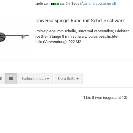
Lieferzeit:
ca. 6-7 Tage
(Ausland abweichend)
Universalspiegel Rund mit Schelle schwarz
Polo-Spiegel mit Schelle, universal verwendbar, Edelstahl
rostfrei, Stange 8 mm schwarz, pulverbeschichtet
Info (Verwendung): 922 M2
Sortieren nach
pro Seite
Sortieren nach
8 pro Seite
1
bis
8
(von insgesamt
12
)