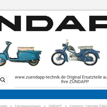
www.zuendapp-technik.de Original Ersatzteile a
Suche...
Ihre ZÜNDAPP
»
»
»
tseite
Fahrzeugsuchbaum
ZÜNDAPP
Combimot - Fahrräder ZÜN