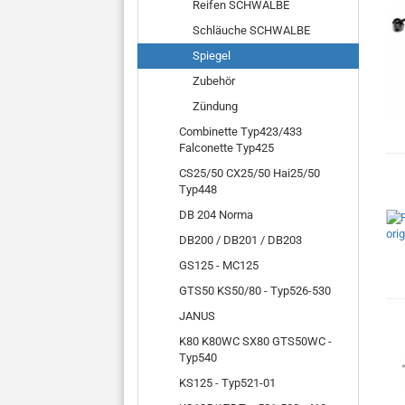
Reifen SCHWALBE
Schläuche SCHWALBE
Spiegel
Zubehör
Zündung
Combinette Typ423/433
Falconette Typ425
CS25/50 CX25/50 Hai25/50
Typ448
DB 204 Norma
DB200 / DB201 / DB203
GS125 - MC125
GTS50 KS50/80 - Typ526-530
JANUS
K80 K80WC SX80 GTS50WC -
Typ540
KS125 - Typ521-01