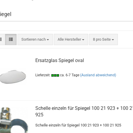
iegel
Sortieren nach
pro Seite
Sortieren nach
Alle Hersteller
8 pro Seite
Ersatzglas Spiegel oval
Lieferzeit:
ca. 6-7 Tage
(Ausland abweichend)
Schelle einzeln für Spiegel 100 21 923 + 100 2
925
Schelle einzeln für Spiegel 100 21 923 + 100 21 925