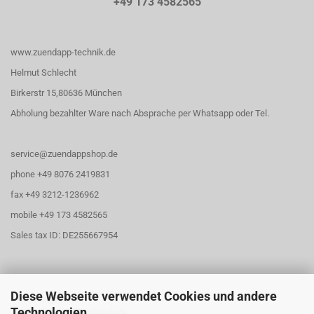
+49 173 4582565
www.zuendapp-technik.de
Helmut Schlecht
Birkerstr 15,80636 München
Abholung bezahlter Ware nach Absprache per Whatsapp oder Tel.
service@zuendappshop.de
phone +49 8076 2419831
fax +49 3212-1236962
mobile +49 173 4582565
Sales tax ID: DE255667954
Diese Webseite verwendet Cookies und andere
Öffnungszeiten
Technologien
Abholung für Zündappteile