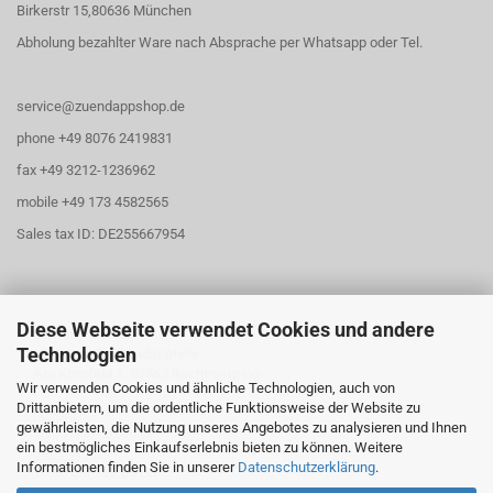
Birkerstr 15,80636 München
Abholung bezahlter Ware nach Absprache per Whatsapp oder Tel.
service@zuendappshop.de
phone +49 8076 2419831
fax +49 3212-1236962
mobile +49 173 4582565
Sales tax ID: DE255667954
Diese Webseite verwendet Cookies und andere
Öffnungszeiten
Technologien
Abholung für Zündappteile
Am Kornfeld 1, 83562 Rechtmehring
Wir verwenden Cookies und ähnliche Technologien, auch von
Drittanbietern, um die ordentliche Funktionsweise der Website zu
Freitag
gewährleisten, die Nutzung unseres Angebotes zu analysieren und Ihnen
16:30 Uhr - 20:00 Uhr
ein bestmögliches Einkaufserlebnis bieten zu können. Weitere
Samstag
Informationen finden Sie in unserer
Datenschutzerklärung
.
10:30 Uhr - 13:00 Uhr