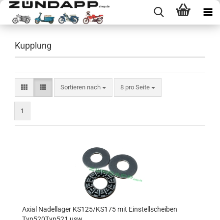
Kupplung
Sortieren nach
pro Seite
Sortieren nach
8 pro Seite
1
Axial Nadellager KS125/KS175 mit Einstellscheiben
Typ520Typ521 usw.