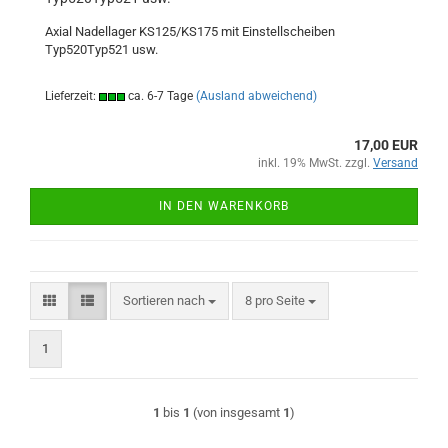
Axial Nadellager KS125/KS175 mit Einstellscheiben
Typ520Typ521 usw.
Lieferzeit:
ca. 6-7 Tage
(Ausland abweichend)
17,00 EUR
inkl. 19% MwSt. zzgl.
Versand
IN DEN WARENKORB
Sortieren nach
pro Seite
Sortieren nach
8 pro Seite
1
1
bis
1
(von insgesamt
1
)