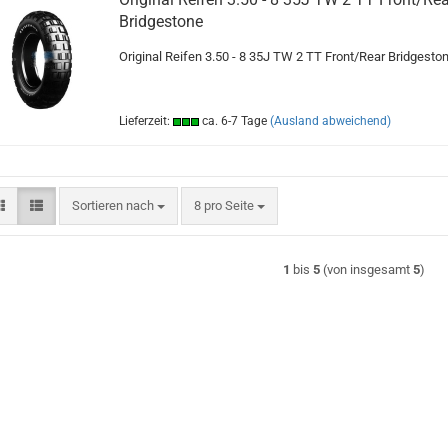
Bridgestone
Original Reifen 3.50 - 8 35J TW 2 TT Front/Rear Bridgesto
Lieferzeit:
ca. 6-7 Tage
(Ausland abweichend)
Sortieren nach
pro Seite
Sortieren nach
8 pro Seite
1
bis
5
(von insgesamt
5
)