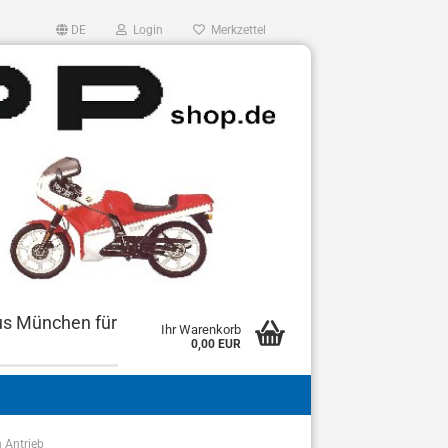
DE
Login
Merkzettel
us München für
Ihr Warenkorb
0,00 EUR
n Antrieb