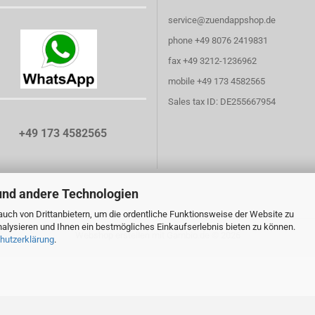
service@zuendappshop.de
phone +49 8076 2419831
fax +49 3212-1236962
mobile +49 173 4582565
Sales tax ID: DE255667954
+49 173 4582565
und andere Technologien
uch von Drittanbietern, um die ordentliche Funktionsweise der Website zu
alysieren und Ihnen ein bestmögliches Einkaufserlebnis bieten zu können.
Webshop erstellen
mit Gambio.de © 2026
hutzerklärung
.