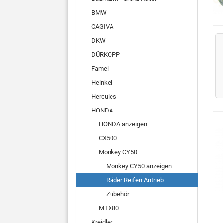
BMW
CAGIVA
DKW
DÜRKOPP
Famel
Heinkel
Hercules
HONDA
HONDA anzeigen
CX500
Monkey CY50
Monkey CY50 anzeigen
Räder Reifen Antrieb
Zubehör
MTX80
Kreidler