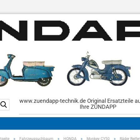
www.zuendapp-technik.de Original Ersatzteile a
Suche...
Ihre ZÜNDAPP
»
»
»
»
tseite
Fahrzeugsuchbaum
HONDA
Monkey CY50
Räder Reife