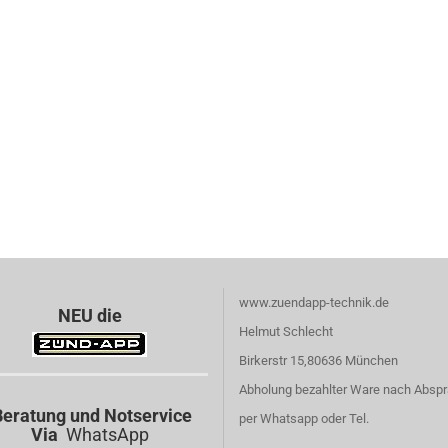
www.zuendapp-technik.de
NEU die
Helmut Schlecht
Birkerstr 15,80636 München
Abholung bezahlter Ware nach Absp
eratung und Notservice
per Whatsapp oder Tel.
Via
WhatsApp