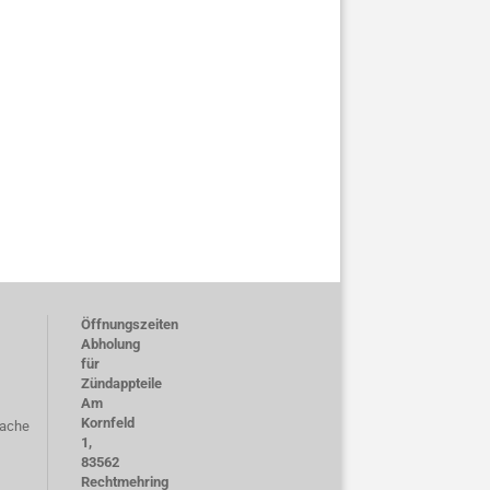
Öffnungszeiten
Abholung
für
Zündappteile
Am
Kornfeld
rache
1,
83562
Rechtmehring