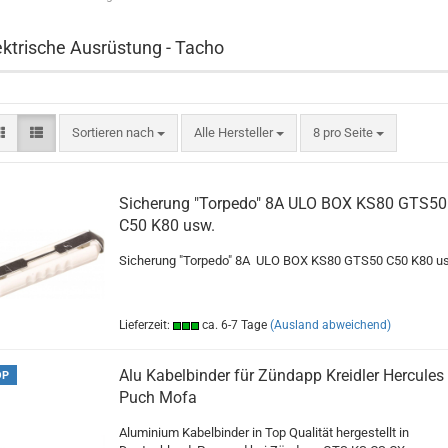
ektrische Ausrüstung - Tacho
Sortieren nach
pro Seite
Sortieren nach
Alle Hersteller
8 pro Seite
Sicherung "Torpedo" 8A ULO BOX KS80 GTS50
C50 K80 usw.
Sicherung "Torpedo" 8A ULO BOX KS80 GTS50 C50 K80 u
Lieferzeit:
ca. 6-7 Tage
(Ausland abweichend)
Alu Kabelbinder für Zündapp Kreidler Hercules
OP
Puch Mofa
Aluminium Kabelbinder in Top Qualität hergestellt in