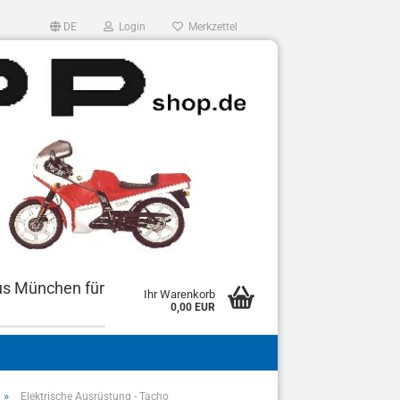
DE
Login
Merkzettel
us München für
Ihr Warenkorb
0,00 EUR
»
Elektrische Ausrüstung - Tacho