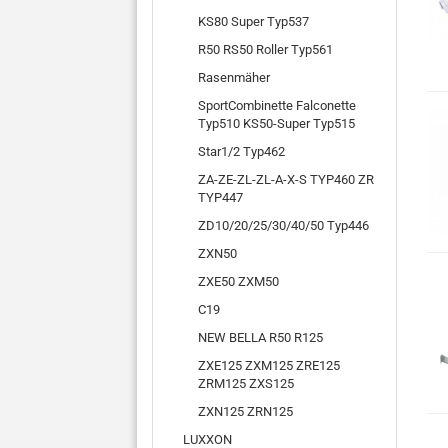
KS80 Super Typ537
R50 RS50 Roller Typ561
Rasenmäher
SportCombinette Falconette
Typ510 KS50-Super Typ515
Star1/2 Typ462
ZA-ZE-ZL-ZL-A-X-S TYP460 ZR
TYP447
ZD10/20/25/30/40/50 Typ446
ZXN50
ZXE50 ZXM50
C19
NEW BELLA R50 R125
ZXE125 ZXM125 ZRE125
ZRM125 ZXS125
ZXN125 ZRN125
LUXXON