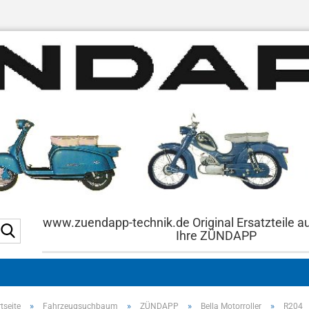
www.zuendapp-technik.de Original Ersatzteile a
Suche...
Ihre ZÜNDAPP
»
»
»
»
tseite
Fahrzeugsuchbaum
ZÜNDAPP
Bella Motorroller
R204