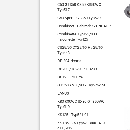
C50 GTS50 KS50 KS50WC -
Typ517
C50 Sport - GTS50 Typ529
Combimot - Fahrräder ZÜNDAPP
Combinette Typ423/433
Falconette Typ425
CS25/50 CX25/50 Hai25/50
Typ448
DB 204 Norma
DB200 / DB201 / DB203
GS125 - MC125
GTS50 KS50/80 - Typ526-530
JANUS
K80 K80WC SX80 GTS50WC -
Typ540
KS125 - Typ521-01
KS125/175 Typ521-500 , 410 ,
411 , 412