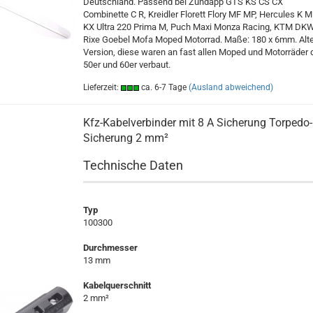
Deutschland. Passend bei Zündapp GTS KS CS CX
Combinette C R, Kreidler Florett Flory MF MP, Hercules K 
KX Ultra 220 Prima M, Puch Maxi Monza Racing, KTM DK
Rixe Goebel Mofa Moped Motorrad. Maße: 180 x 6mm. Alt
Version, diese waren an fast allen Moped und Motorräder 
50er und 60er verbaut.
Lieferzeit:
ca. 6-7 Tage
(Ausland abweichend)
Kfz-Kabelverbinder mit 8 A Sicherung Torpedo-
Sicherung 2 mm²
Technische Daten
Typ
100300
Durchmesser
13 mm
Kabelquerschnitt
2 mm²