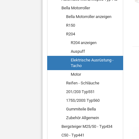
Bella Motorroller
Bella Motorroller anzeigen
R150
R204
R204 anzeigen
Auspuff
Elektrische Ausrüstung -
Tacho
Motor
Reifen - Schläuche
201/203 Typ551
175S/200S Typ560
Gummiteile Bella
Zubehör Allgemein
Bergsteiger M25/50 - Typ434
C50 - Typ441