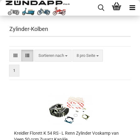
Zylinder-Kolben
Sortieren nach
pro Seite
Sortieren nach
8 pro Seite
1
Kreidler Florett K 54 RS - L Renn Zylinder Voskamp van
Veen 50 ccm Zusatz Kanäle