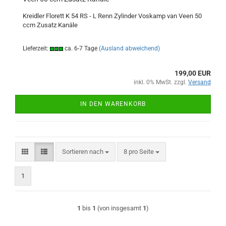
Kreidler Florett K 54 RS - L Renn Zylinder Voskamp van Veen 50
ccm Zusatz Kanäle
Lieferzeit:
ca. 6-7 Tage
(Ausland abweichend)
199,00 EUR
inkl. 0% MwSt. zzgl.
Versand
IN DEN WARENKORB
Sortieren nach
pro Seite
Sortieren nach
8 pro Seite
1
1
bis
1
(von insgesamt
1
)