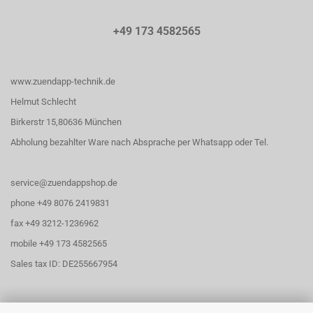
+49 173 4582565
www.zuendapp-technik.de
Helmut Schlecht
Birkerstr 15,80636 München
Abholung bezahlter Ware nach Absprache per Whatsapp oder Tel.
service@zuendappshop.de
phone +49 8076 2419831
fax +49 3212-1236962
mobile +49 173 4582565
Sales tax ID: DE255667954