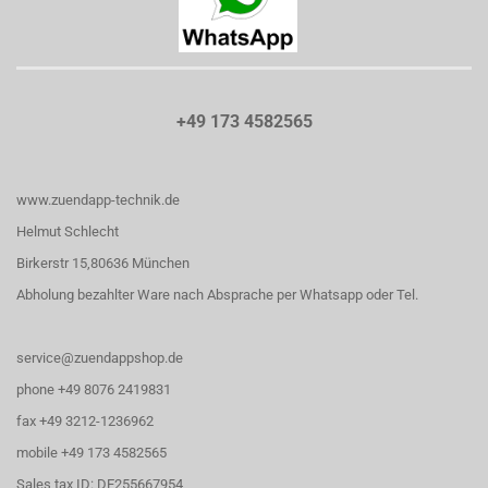
+49 173 4582565
www.zuendapp-technik.de
Helmut Schlecht
Birkerstr 15,80636 München
Abholung bezahlter Ware nach Absprache per Whatsapp oder Tel.
service@zuendappshop.de
phone +49 8076 2419831
fax +49 3212-1236962
mobile +49 173 4582565
Sales tax ID: DE255667954