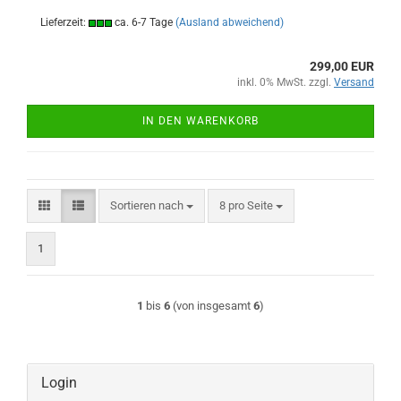
Lieferzeit:
ca. 6-7 Tage
(Ausland abweichend)
299,00 EUR
inkl. 0% MwSt. zzgl.
Versand
IN DEN WARENKORB
Sortieren nach
pro Seite
Sortieren nach
8 pro Seite
1
1
bis
6
(von insgesamt
6
)
Login