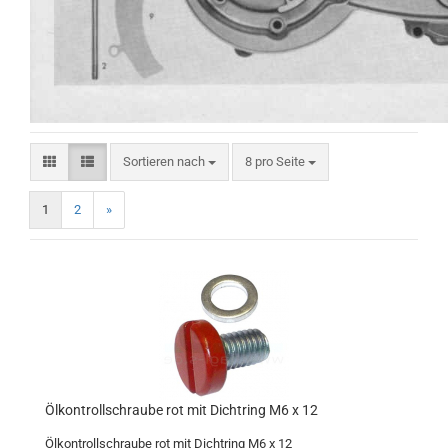
Sortieren nach
pro Seite
Sortieren nach
8 pro Seite
1
2
»
Ölkontrollschraube rot mit Dichtring M6 x 12
Ölkontrollschraube rot mit Dichtring M6 x 12