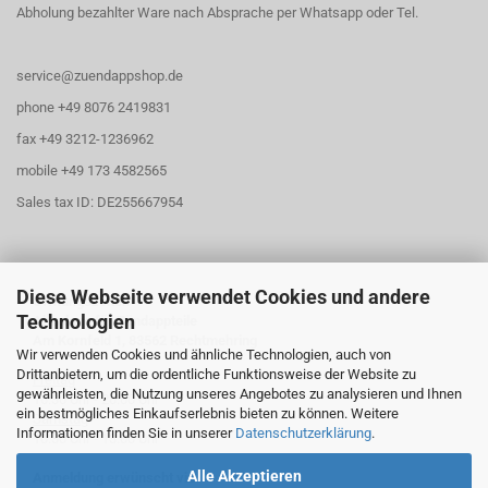
Abholung bezahlter Ware nach Absprache per Whatsapp oder Tel.
service@zuendappshop.de
phone +49 8076 2419831
fax +49 3212-1236962
mobile +49 173 4582565
Sales tax ID: DE255667954
Diese Webseite verwendet Cookies und andere
Öffnungszeiten
Technologien
Abholung für Zündappteile
Am Kornfeld 1, 83562 Rechtmehring
Wir verwenden Cookies und ähnliche Technologien, auch von
Drittanbietern, um die ordentliche Funktionsweise der Website zu
Freitag
gewährleisten, die Nutzung unseres Angebotes zu analysieren und Ihnen
16:30 Uhr - 20:00 Uhr
ein bestmögliches Einkaufserlebnis bieten zu können. Weitere
Samstag
Informationen finden Sie in unserer
Datenschutzerklärung
.
10:30 Uhr - 13:00 Uhr
Alle Akzeptieren
Anmeldung erwünscht via