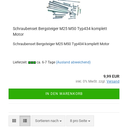
Schraubenset Bergsteiger M25 M50 Typ434 komplett
Motor
Schraubenset Bergsteiger M25 M50 Typ434 komplett Motor
Lieferzeit:
ca. 6-7 Tage
(Ausland abweichend)
9,99 EUR
inkl. 0% MwSt. zzgl.
Versand
IN DEN WARENKORB
Sortieren nach
pro Seite
Sortieren nach
8 pro Seite