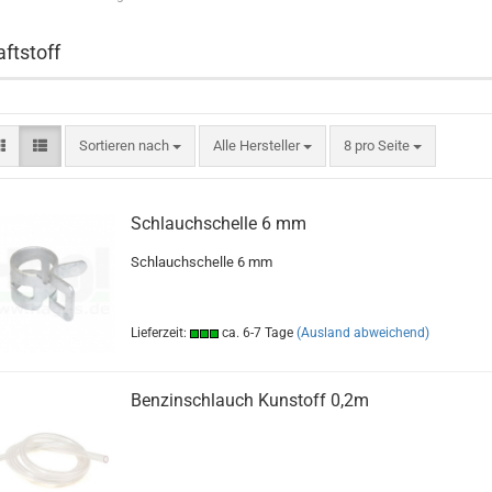
aftstoff
Sortieren nach
pro Seite
Sortieren nach
Alle Hersteller
8 pro Seite
Schlauchschelle 6 mm
Schlauchschelle 6 mm
Lieferzeit:
ca. 6-7 Tage
(Ausland abweichend)
Benzinschlauch Kunstoff 0,2m