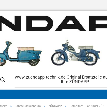
www.zuendapp-technik.de Original Ersatzteile a
Suche...
Ihre ZÜNDAPP
»
»
»
tseite
Fahrzeugsuchbaum
ZÜNDAPP
Combimot - Fahrräder ZÜN