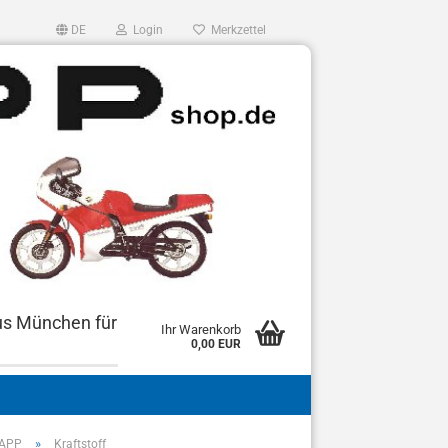
DE
Login
Merkzettel
us München für
Ihr Warenkorb
0,00 EUR
»
DAPP
Kraftstoff