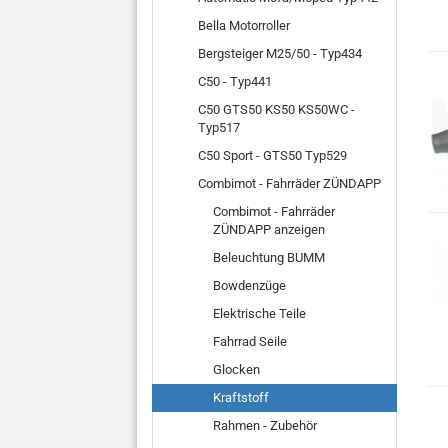
Bella Motorroller
Bergsteiger M25/50 - Typ434
C50 - Typ441
C50 GTS50 KS50 KS50WC -
Typ517
C50 Sport - GTS50 Typ529
Combimot - Fahrräder ZÜNDAPP
Combimot - Fahrräder
ZÜNDAPP anzeigen
Beleuchtung BUMM
Bowdenzüge
Elektrische Teile
Fahrrad Seile
Glocken
Kraftstoff
Rahmen - Zubehör