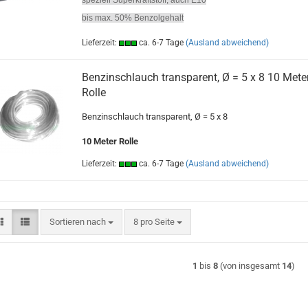
speziell Superkraftstoff, auch E10
bis max. 50% Benzolgehalt
Lieferzeit:
ca. 6-7 Tage
(Ausland abweichend)
Benzinschlauch transparent, Ø = 5 x 8 10 Mete
Rolle
Benzinschlauch transparent, Ø = 5 x 8
10 Meter Rolle
Lieferzeit:
ca. 6-7 Tage
(Ausland abweichend)
Sortieren nach
pro Seite
Sortieren nach
8 pro Seite
1
bis
8
(von insgesamt
14
)