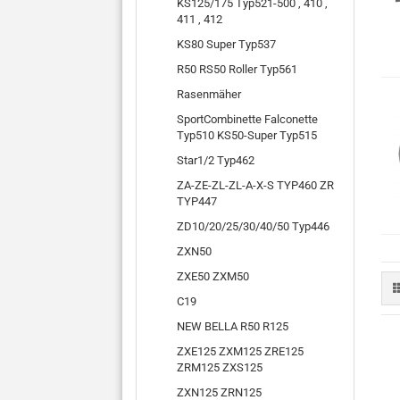
KS125/175 Typ521-500 , 410 ,
411 , 412
KS80 Super Typ537
R50 RS50 Roller Typ561
Rasenmäher
SportCombinette Falconette
Typ510 KS50-Super Typ515
Star1/2 Typ462
ZA-ZE-ZL-ZL-A-X-S TYP460 ZR
TYP447
ZD10/20/25/30/40/50 Typ446
ZXN50
ZXE50 ZXM50
C19
NEW BELLA R50 R125
ZXE125 ZXM125 ZRE125
ZRM125 ZXS125
ZXN125 ZRN125