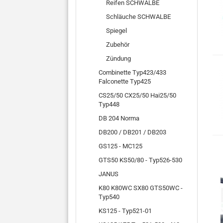
Reifen SCHWALBE
Schläuche SCHWALBE
Spiegel
Zubehör
Zündung
Combinette Typ423/433
Falconette Typ425
CS25/50 CX25/50 Hai25/50
Typ448
DB 204 Norma
DB200 / DB201 / DB203
GS125 - MC125
GTS50 KS50/80 - Typ526-530
JANUS
K80 K80WC SX80 GTS50WC -
Typ540
KS125 - Typ521-01