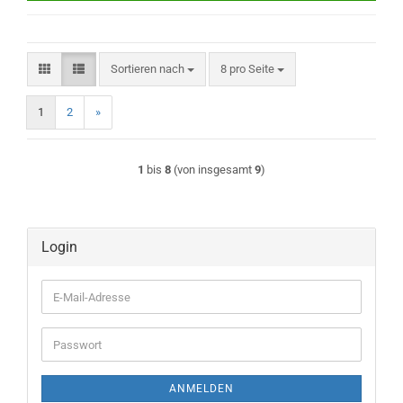
Sortieren nach
pro Seite
Sortieren nach
8 pro Seite
1
2
»
1
bis
8
(von insgesamt
9
)
Login
E-
Mail-
Adresse
Passwort
ANMELDEN