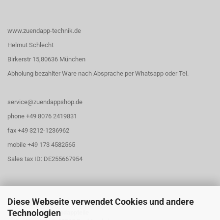
www.zuendapp-technik.de
Helmut Schlecht
Birkerstr 15,80636 München
Abholung bezahlter Ware nach Absprache per Whatsapp oder Tel.
service@zuendappshop.de
phone +49 8076 2419831
fax +49 3212-1236962
mobile +49 173 4582565
Sales tax ID: DE255667954
Diese Webseite verwendet Cookies und andere
Öffnungszeiten
Technologien
Abholung für Zündappteile