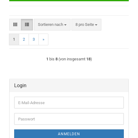
Sortieren nach
pro Seite
Sortieren nach
8 pro Seite
1
2
3
»
1
bis
8
(von insgesamt
18
)
Login
E-
Mail-
Adresse
Passwort
ANMELDEN