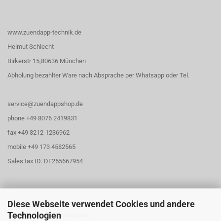
www.zuendapp-technik.de
Helmut Schlecht
Birkerstr 15,80636 München
Abholung bezahlter Ware nach Absprache per Whatsapp oder Tel.
service@zuendappshop.de
phone +49 8076 2419831
fax +49 3212-1236962
mobile +49 173 4582565
Sales tax ID: DE255667954
Diese Webseite verwendet Cookies und andere
Öffnungszeiten
Technologien
Abholung für Zündappteile