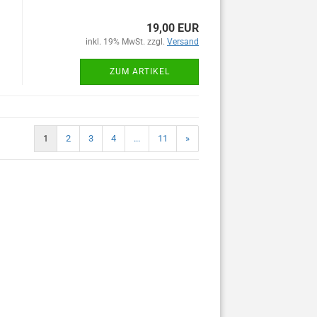
19,00 EUR
inkl. 19% MwSt. zzgl.
Versand
ZUM ARTIKEL
1
2
3
4
...
11
»