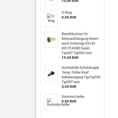
13,00 EUR
O-Ring
0,00 EUR
Elastikbuchse für
Motoraufhängung hinten
auch Schwinge KS125
KS175 KS80 Super
Typ537 Typ520 usw.
19,00 EUR
Gummitülle Schutzkappe
Temp. Fühler Kopf
Kabelausgang TypTyp530
Typ537 usw
3,50 EUR
Gummischeibe
0,00 EUR