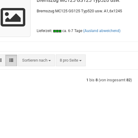
Bremszug MC125 GS125 Typ520 usw.
Bremszug MC125 GS125 Typ520 usw. A1,6x1245
Lieferzeit:
ca. 6-7 Tage
(Ausland abweichend)
Sortieren nach
pro Seite
Sortieren nach
8 pro Seite
1
bis
8
(von insgesamt
82
)