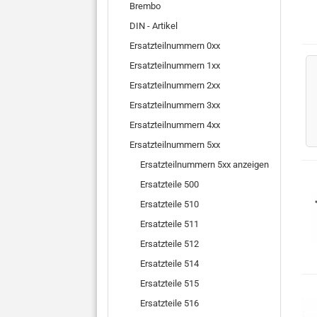
Brembo
DIN - Artikel
Ersatzteilnummern 0xx
Ersatzteilnummern 1xx
Ersatzteilnummern 2xx
Ersatzteilnummern 3xx
Ersatzteilnummern 4xx
Ersatzteilnummern 5xx
Ersatzteilnummern 5xx anzeigen
Ersatzteile 500
Ersatzteile 510
Ersatzteile 511
Ersatzteile 512
Ersatzteile 514
Ersatzteile 515
Ersatzteile 516