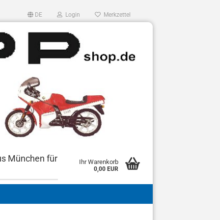
DE
Login
Merkzettel
us München für
Ihr Warenkorb
0,00 EUR