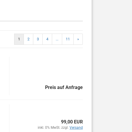
1
2
3
4
...
11
»
Preis auf Anfrage
99,00 EUR
inkl. 0% MwSt. zzgl.
Versand