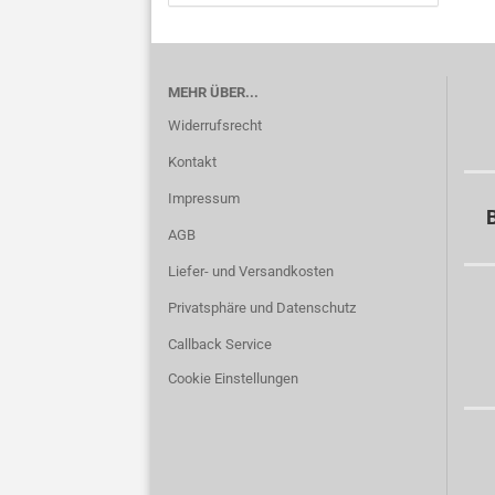
MEHR ÜBER...
Widerrufsrecht
Kontakt
Impressum
B
AGB
Liefer- und Versandkosten
Privatsphäre und Datenschutz
Callback Service
Cookie Einstellungen