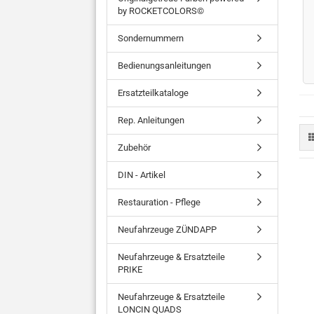
by ROCKETCOLORS©
Sondernummern
Bedienungsanleitungen
Ersatzteilkataloge
Rep. Anleitungen
Zubehör
DIN - Artikel
Restauration - Pflege
Neufahrzeuge ZÜNDAPP
Neufahrzeuge & Ersatzteile
PRIKE
Neufahrzeuge & Ersatzteile
LONCIN QUADS