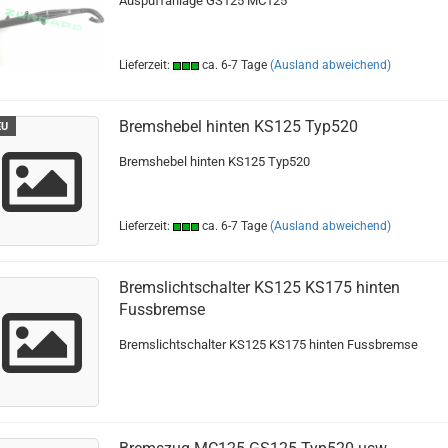
Auspuffanlage GS125 MC125
Lieferzeit:
ca. 6-7 Tage
(Ausland abweichend)
Bremshebel hinten KS125 Typ520
EU
Bremshebel hinten KS125 Typ520
Lieferzeit:
ca. 6-7 Tage
(Ausland abweichend)
Bremslichtschalter KS125 KS175 hinten
Fussbremse
Bremslichtschalter KS125 KS175 hinten Fussbremse