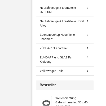
Neufahrzeuge & Ersatzteile
CYCLONE
Neufahrzeuge & Ersatzteile Royal
Alloy
Zuendappshop Neue Teile
unsortiert
ZÜNDAPP Fanartikel
ZÜNDAPP und GLAS Fan
Kleidung
Volkswagen Teile
Bestseller
Wellendichtring
Gabelsimmering 30 x 40