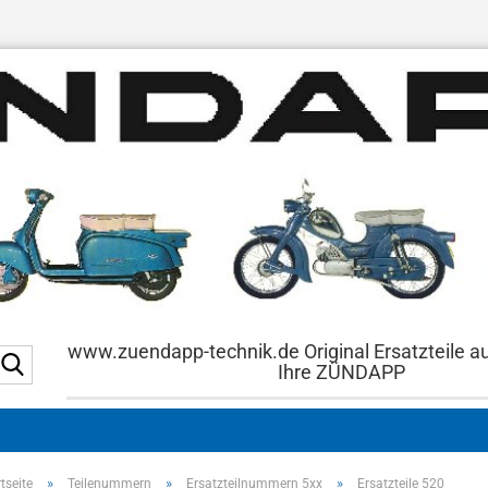
www.zuendapp-technik.de Original Ersatzteile a
Suche...
Ihre ZÜNDAPP
»
»
»
tseite
Teilenummern
Ersatzteilnummern 5xx
Ersatzteile 520