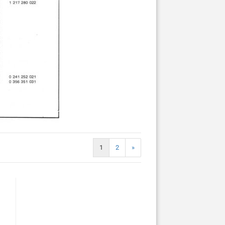
1
2
»