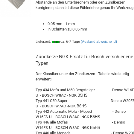
Abstände an den Unterbrechern oder den Zündkerzen
korrigieren, dann ist diese Fühlerlehre genau Ihr Werkzeug
0.05 mm - 1 mm
in Schritten zu 0.05 mm
Lieferzeit:
ca. 6-7 Tage
(Ausland abweichend)
Zündkerze NGK Ersatz für Bosch verschiedene
Typen
Der Klassiker unter der Zündkerzen - Tabelle wird stetig
erweitert!
Typ 434 Mofa und M50 Bergsteiger - Denso W16F
U - BOSCH W8AC - NGK
B5HS
Typ 441 C50 Super - Denso W20FS
U - BOSCH W7AC -NGK
B6HS
Typ 442 Automatic Mofa - Moped - Denso
W16FS-U - BOSCH W8AC- NGK
B5HS
Typ 446 alle Mofas - Denso
W16FS-U - BOSCH W8AC- NGK
B5HS
Typ 446 alle Mopeds - Denso W20F