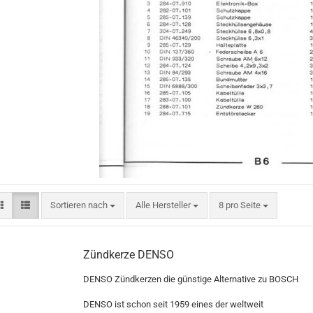
Sortieren nach
pro Seite
Sortieren nach
Alle Hersteller
8 pro Seite
Zündkerze DENSO
DENSO Zündkerzen die günstige Alternative zu BOSCH
DENSO ist schon seit 1959 eines der weltweit