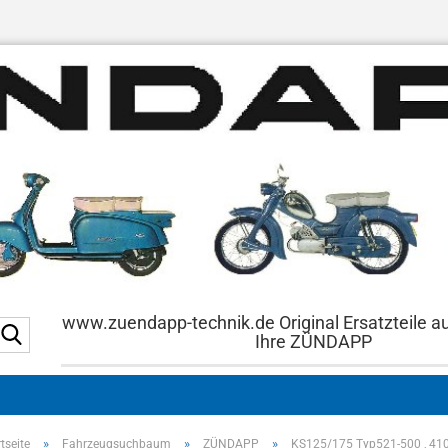
www.zuendapp-technik.de Original Ersatzteile a
Suche...
Ihre ZÜNDAPP
»
»
»
tseite
Fahrzeugsuchbaum
ZÜNDAPP
KS125/175 Typ521-500 , 410 