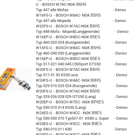
U - BOSCH W7AC-NGK
B6HS
Typ 447 alle Mofas - Denso
W16FS-U - BOSCH W8AC- NGK
B5HS
Typ 447 alle Mopeds - Denso
W20FS-U - BOSCH W7AC-NGK
B6HS
Typ 448 Mofa - Moped(Langgewinde) - Denso
W16EP-U - BOSCH W8DC-NGK
B5ES
Typ 460-020 024 (Kurzgewinde) - Denso
W16FS-U - BOSCH W8AC- NGK
B5HS
Typ 460-040 050 (Langgewinde) - Denso
W16EP-U - BOSCH W8DC-NGK
B5ES
Typ 517-021 040 045 C50Sport GTS50 - Denso
W20FS-U - BOSCH W7AC-NGK
B6HS
Typ 517-51 53 KS50 usw. - Denso
W24FS-U - BOSCH W4AC -NGK
B8HS
Typ 529-010 023 024 (Kurzgewinde) - Denso
W20FS-U - BOSCH W7AC-NGK
B6HS
Typ 529-026 028 029 GTS50 (Lang) - Denso
W20EP-U - BOSCH W7DC -NGK
BP6ES
Typ 530-010 014 KS50 (Lang) - Denso
W24ES-U - BOSCH W4CC - NGK
B8ES
Typ 530-050 070 Typ537-01 KS80 u. Super - Denso
W24ES-U - BOSCH W3CC - NGK
B9ES
Typ 540-010 011 K80 - Denso
W24ES-U - BOSCH W3CC- NGK
B9ES