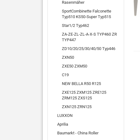
Rasenmäher
SportCombinette Falconette
Typ510 KS50-Super Typ515
Star1/2 Typ462
ZA-ZE-ZL-ZL-A-X-S TYP460 ZR
TYP447
ZD10/20/25/30/40/50 Typ446
ZXN50
ZXE50 ZXM50
C19
NEW BELLA R50 R125
ZXE125 ZXM125 ZRE125
ZRM125 ZXS125
ZXN125 ZRN125
LUXXON
Aprilia
Baumarkt - China Roller