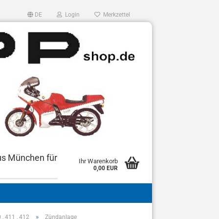
DE
Login
Merkzettel
us München für
Ihr Warenkorb
0,00 EUR
»
, 411 , 412
Zündanlage