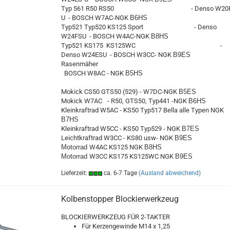
Typ 561 R50 RS50 - Denso W20F
U - BOSCH W7AC-NGK
B6HS
Typ521 Typ520 KS125 Sport - Denso
W24FSU - BOSCH W4AC-NGK
B8HS
Typ521 KS175 KS125WC -
Denso W24ESU - BOSCH W3CC- NGK
B9ES
Rasenmähe
BOSCH W8AC - NGK
B5HS
Mokick CS50 GTS50 (529) - W7DC-NGK
B5ES
Mokick W7AC
- R50, GTS50, Typ441 -NGK
B6HS
Kleinkraftrad W5AC - KS50 Typ517 Bella alle Typen NGK
B7HS
Kleinkraftrad W5CC - KS50 Typ529 - NGK
B7ES
Leichtkraftrad W3CC - KS80 usw- NGK
B9ES
Motorrad
W4AC KS125 NGK
B8HS
Motorrad
W3CC KS175 KS125WC NGK
B9ES
Lieferzeit:
ca. 6-7 Tage
(Ausland abweichend)
Kolbenstopper Blockierwerkzeug
BLOCKIERWERKZEUG FÜR 2-TAKTER
Für Kerzengewinde M14 x 1,25