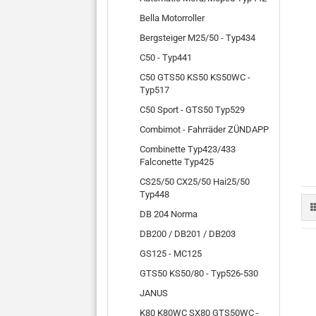
Bella Motorroller
Bergsteiger M25/50 - Typ434
C50 - Typ441
C50 GTS50 KS50 KS50WC -
Typ517
C50 Sport - GTS50 Typ529
Combimot - Fahrräder ZÜNDAPP
Combinette Typ423/433
Falconette Typ425
CS25/50 CX25/50 Hai25/50
Typ448
DB 204 Norma
DB200 / DB201 / DB203
GS125 - MC125
GTS50 KS50/80 - Typ526-530
JANUS
K80 K80WC SX80 GTS50WC -