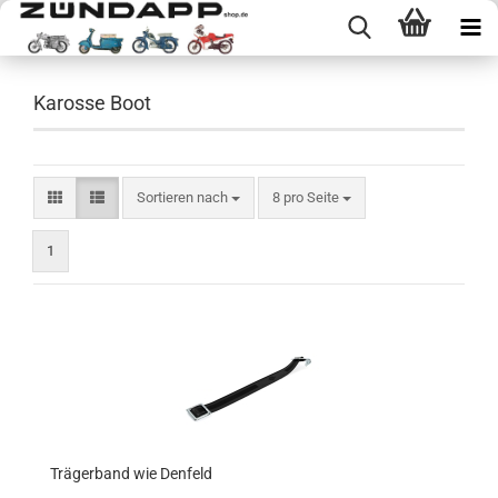
Karosse Boot
Sortieren nach
pro Seite
Sortieren nach
8 pro Seite
1
Trägerband wie Denfeld