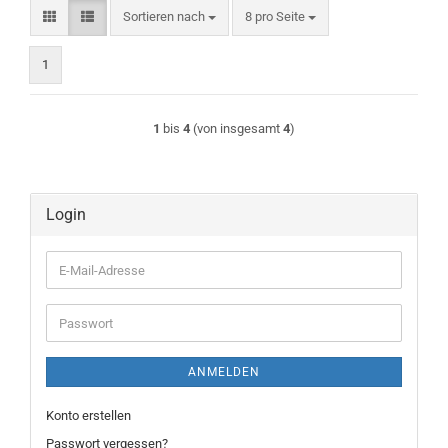
Sortieren nach
pro Seite
Sortieren nach
8 pro Seite
1
1
bis
4
(von insgesamt
4
)
Login
E-
Mail-
Adresse
Passwort
ANMELDEN
Konto erstellen
Passwort vergessen?