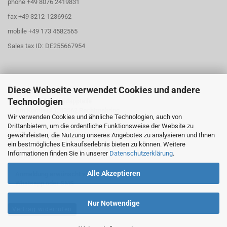
phone +49 8076 2419831
fax +49 3212-1236962
mobile +49 173 4582565
Sales tax ID: DE255667954
Diese Webseite verwendet Cookies und andere
Öffnungszeiten
Technologien
Abholung für Zündappteile
Am Kornfeld 1, 83562 Rechtmehring
Wir verwenden Cookies und ähnliche Technologien, auch von
Drittanbietern, um die ordentliche Funktionsweise der Website zu
Freitag
gewährleisten, die Nutzung unseres Angebotes zu analysieren und Ihnen
16:30 Uhr - 20:00 Uhr
ein bestmögliches Einkaufserlebnis bieten zu können. Weitere
Samstag
Informationen finden Sie in unserer
Datenschutzerklärung
.
10:30 Uhr - 13:00 Uhr
Alle Akzeptieren
Anmeldung erwünscht via
Whatsapp oder SMS
Nur Notwendige
Vertrag widerrufen