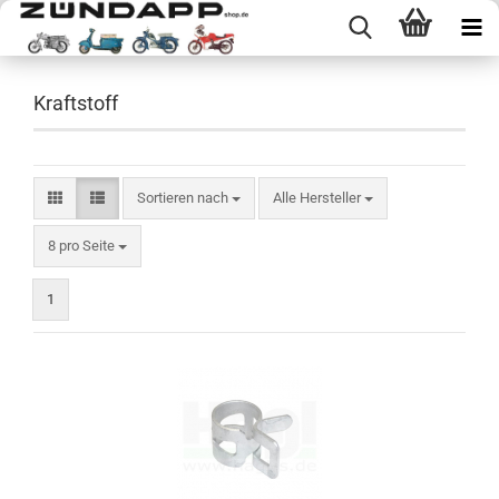
Kraftstoff
Sortieren nach
Sortieren nach
Alle Hersteller
pro Seite
8 pro Seite
1