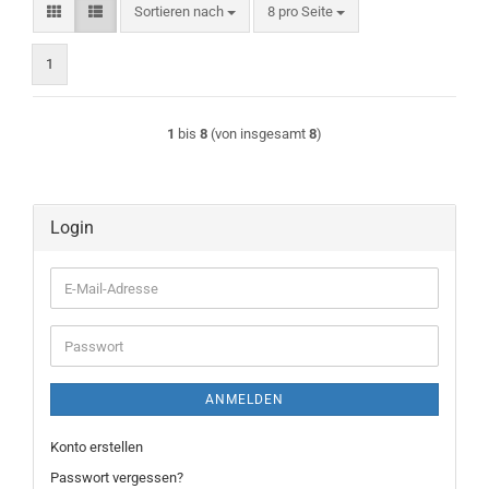
Sortieren nach
pro Seite
Sortieren nach
8 pro Seite
1
1
bis
8
(von insgesamt
8
)
Login
E-
Mail-
Adresse
Passwort
ANMELDEN
Konto erstellen
Passwort vergessen?