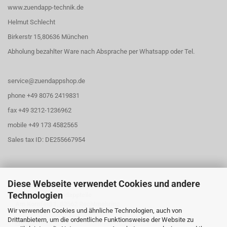
www.zuendapp-technik.de
Helmut Schlecht
Birkerstr 15,80636 München
Abholung bezahlter Ware nach Absprache per Whatsapp oder Tel.
service@zuendappshop.de
phone +49 8076 2419831
fax +49 3212-1236962
mobile +49 173 4582565
Sales tax ID: DE255667954
Diese Webseite verwendet Cookies und andere
Öffnungszeiten
Technologien
Abholung für Zündappteile
Am Kornfeld 1, 83562 Rechtmehring
Wir verwenden Cookies und ähnliche Technologien, auch von
Drittanbietern, um die ordentliche Funktionsweise der Website zu
Freitag