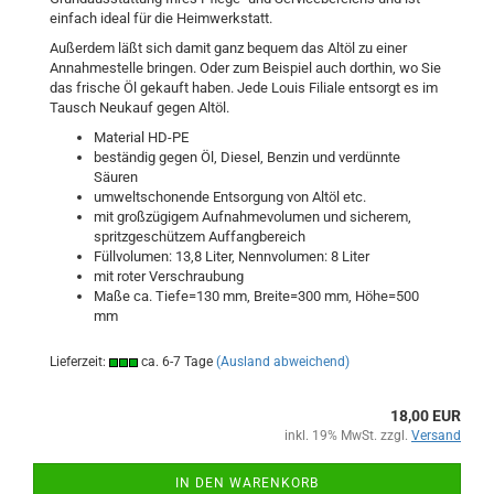
einfach ideal für die Heimwerkstatt.
Außerdem läßt sich damit ganz bequem das Altöl zu einer
Annahmestelle bringen. Oder zum Beispiel auch dorthin, wo Sie
das frische Öl gekauft haben. Jede Louis Filiale entsorgt es im
Tausch Neukauf gegen Altöl.
Material HD-PE
beständig gegen Öl, Diesel, Benzin und verdünnte
Säuren
umweltschonende Entsorgung von Altöl etc.
mit großzügigem Aufnahmevolumen und sicherem,
spritzgeschützem Auffangbereich
Füllvolumen: 13,8 Liter, Nennvolumen: 8 Liter
mit roter Verschraubung
Maße ca. Tiefe=130 mm, Breite=300 mm, Höhe=500
mm
Lieferzeit:
ca. 6-7 Tage
(Ausland abweichend)
18,00 EUR
inkl. 19% MwSt. zzgl.
Versand
IN DEN WARENKORB