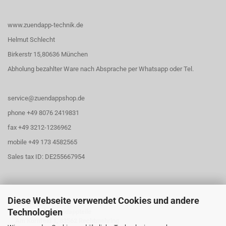
www.zuendapp-technik.de
Helmut Schlecht
Birkerstr 15,80636 München
Abholung bezahlter Ware nach Absprache per Whatsapp oder Tel.
service@zuendappshop.de
phone +49 8076 2419831
fax +49 3212-1236962
mobile +49 173 4582565
Sales tax ID: DE255667954
Diese Webseite verwendet Cookies und andere
Öffnungszeiten
Technologien
Abholung für Zündappteile
Am Kornfeld 1, 83562 Rechtmehring