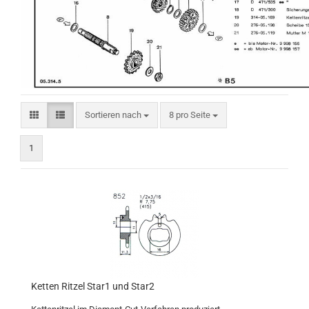
Sortieren nach
pro Seite
Sortieren nach
8 pro Seite
1
Ketten Ritzel Star1 und Star2