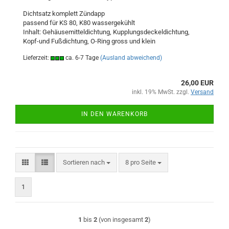
Dichtsatz komplett Zündapp
passend für KS 80, K80 wassergekühlt
Inhalt: Gehäusemitteldichtung, Kupplungsdeckeldichtung,
Kopf-und Fußdichtung, O-Ring gross und klein
Lieferzeit:
ca. 6-7 Tage
(Ausland abweichend)
26,00 EUR
inkl. 19% MwSt. zzgl.
Versand
IN DEN WARENKORB
Sortieren nach
pro Seite
Sortieren nach
8 pro Seite
1
1
bis
2
(von insgesamt
2
)