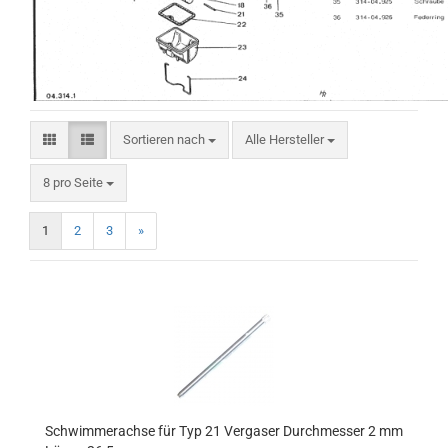
Sortieren nach
Sortieren nach
Alle Hersteller
pro Seite
8 pro Seite
1
2
3
»
Schwimmerachse für Typ 21 Vergaser Durchmesser 2 mm