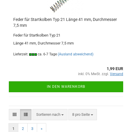
Feder für Startkolben Typ 21 Länge 41 mm, Durchmesser
7,5 mm
Feder für Startkolben Typ 21
Länge 41 mm, Durchmesser 7,5 mm
Lieferzeit:
ca. 6-7 Tage
(Ausland abweichend)
1,99 EUR
inkl. 0% MwSt. zzgl.
Versand
IN DEN WARENKORB
Sortieren nach
pro Seite
Sortieren nach
8 pro Seite
1
2
3
»