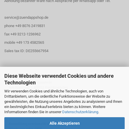
Abholung bezahlter Ware nach Absprache per Whatsapp oder Tel.
service@zuendappshop.de
phone +49 8076 2419831
fax +49 3212-1236962
mobile +49 173 4582565
Sales tax ID: DE255667954
Diese Webseite verwendet Cookies und andere
Öffnungszeiten
Technologien
Abholung für Zündappteile
Am Kornfeld 1, 83562 Rechtmehring
Wir verwenden Cookies und ähnliche Technologien, auch von
Drittanbietern, um die ordentliche Funktionsweise der Website zu
Freitag
gewährleisten, die Nutzung unseres Angebotes zu analysieren und Ihnen
16:30 Uhr - 20:00 Uhr
ein bestmögliches Einkaufserlebnis bieten zu können. Weitere
Samstag
Informationen finden Sie in unserer
Datenschutzerklärung
.
10:30 Uhr - 13:00 Uhr
Alle Akzeptieren
Anmeldung erwünscht via
Whatsapp oder SMS