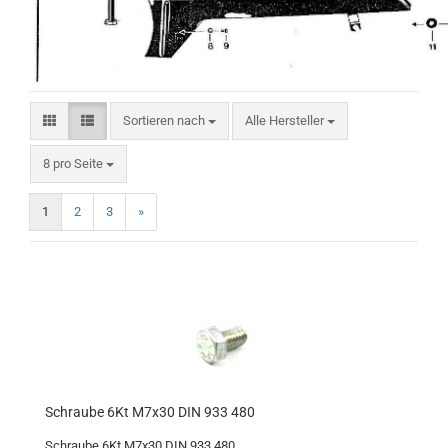
Sortieren nach
Sortieren nach
Alle Hersteller
pro Seite
8 pro Seite
1
2
3
»
Schraube 6Kt M7x30 DIN 933 480
Schraube 6Kt M7x30 DIN 933 480