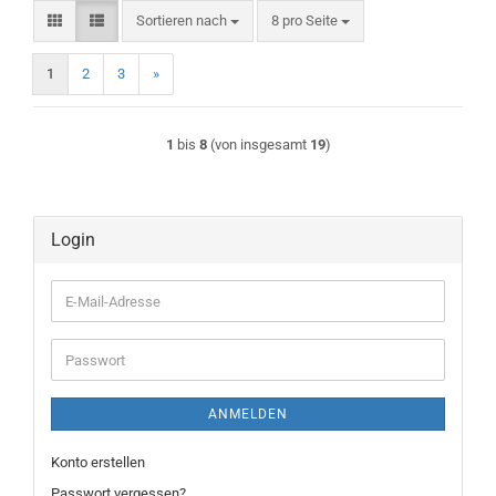
Sortieren nach
pro Seite
Sortieren nach
8 pro Seite
1
2
3
»
1
bis
8
(von insgesamt
19
)
Login
E-
Mail-
Adresse
Passwort
ANMELDEN
Konto erstellen
Passwort vergessen?