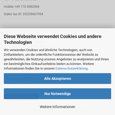
mobile +49 173 4582565
Sales tax ID: DE255667954
Diese Webseite verwendet Cookies und andere
Öffnungszeiten
Technologien
Abholung für Zündappteile
Am Kornfeld 1, 83562 Rechtmehring
Wir verwenden Cookies und ähnliche Technologien, auch von
Drittanbietern, um die ordentliche Funktionsweise der Website zu
Freitag
gewährleisten, die Nutzung unseres Angebotes zu analysieren und Ihnen
16:30 Uhr - 20:00 Uhr
ein bestmögliches Einkaufserlebnis bieten zu können. Weitere
Samstag
Informationen finden Sie in unserer
Datenschutzerklärung
.
10:30 Uhr - 13:00 Uhr
Alle Akzeptieren
Anmeldung erwünscht via
Whatsapp oder SMS
Nur Notwendige
Vertrag widerrufen
Weitere Informationen
Webshop erstellen
mit Gambio.de © 2026