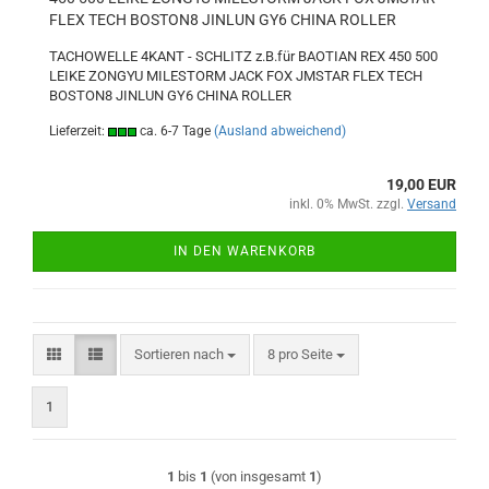
FLEX TECH BOSTON8 JINLUN GY6 CHINA ROLLER
TACHOWELLE 4KANT - SCHLITZ z.B.für BAOTIAN REX 450 500
LEIKE ZONGYU MILESTORM JACK FOX JMSTAR FLEX TECH
BOSTON8 JINLUN GY6 CHINA ROLLER
Lieferzeit:
ca. 6-7 Tage
(Ausland abweichend)
19,00 EUR
inkl. 0% MwSt. zzgl.
Versand
IN DEN WARENKORB
Sortieren nach
pro Seite
Sortieren nach
8 pro Seite
1
1
bis
1
(von insgesamt
1
)