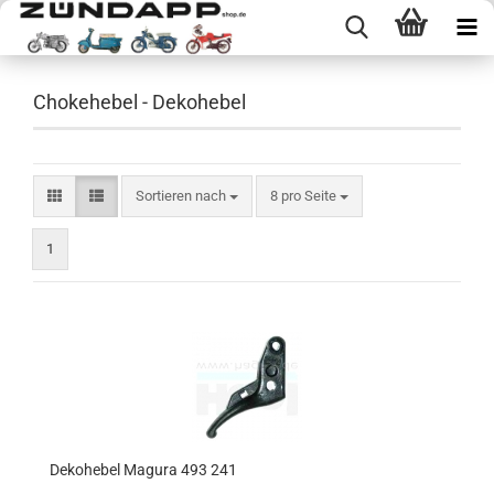
Chokehebel - Dekohebel
Sortieren nach
pro Seite
Sortieren nach
8 pro Seite
1
Dekohebel Magura 493 241