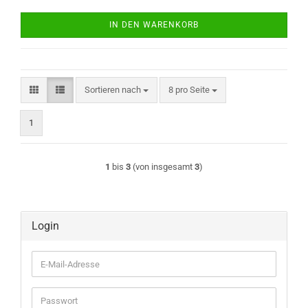
IN DEN WARENKORB
Sortieren nach
pro Seite
Sortieren nach
8 pro Seite
1
1
bis
3
(von insgesamt
3
)
Login
E-
Mail-
Adresse
Passwort