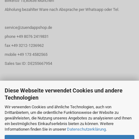
Birkerstr 15,80636 München
Abholung bezahlter Ware nach Absprache per Whatsapp oder Tel.
service@zuendappshop.de
phone +49 8076 2419831
fax +49 3212-1236962
mobile +49 173 4582565
Sales tax ID: DE255667954
Diese Webseite verwendet Cookies und andere
Öffnungszeiten
Technologien
Abholung für Zündappteile
Am Kornfeld 1, 83562 Rechtmehring
Wir verwenden Cookies und ähnliche Technologien, auch von
Drittanbietern, um die ordentliche Funktionsweise der Website zu
Freitag
gewährleisten, die Nutzung unseres Angebotes zu analysieren und Ihnen
16:30 Uhr - 20:00 Uhr
ein bestmögliches Einkaufserlebnis bieten zu können. Weitere
Samstag
Informationen finden Sie in unserer
Datenschutzerklärung
.
10:30 Uhr - 13:00 Uhr