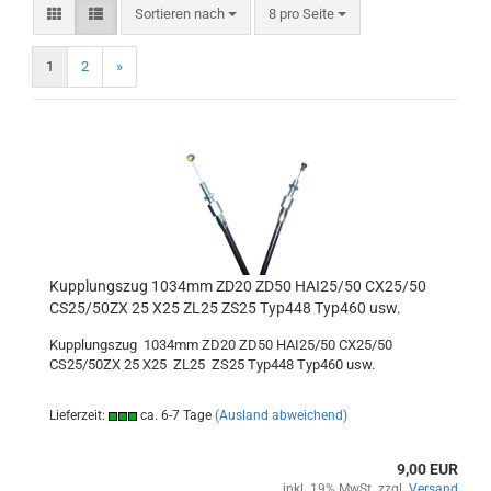
Sortieren nach
pro Seite
Sortieren nach
8 pro Seite
1
2
»
Kupplungszug 1034mm ZD20 ZD50 HAI25/50 CX25/50
CS25/50ZX 25 X25 ZL25 ZS25 Typ448 Typ460 usw.
Kupplungszug 1034mm ZD20 ZD50 HAI25/50 CX25/50
CS25/50ZX 25 X25 ZL25 ZS25 Typ448 Typ460 usw.
Lieferzeit:
ca. 6-7 Tage
(Ausland abweichend)
9,00 EUR
inkl. 19% MwSt. zzgl.
Versand