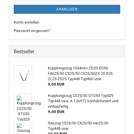
ANMELDEN
Konto erstellen
Passwort vergessen?
Bestseller
Kupplungszug 1034mm ZD20 ZD50
HAI25/50 CX25/50 CS25/50ZX 25 X25
ZL25 ZS25 Typ448 Typ460 usw.
9,00 EUR
Kupplungszug CS25/50 GTS50 Typ529
Typ448 usw. A 1,6x972 konfektioniert und
einbaufertig
9,00 EUR
Gaszug CS25/50 CX25/50 Hai25/50
Typ448 usw.
10,00 EUR