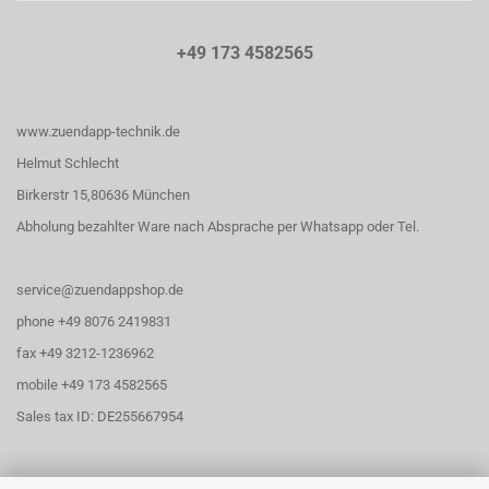
+49 173 4582565
www.zuendapp-technik.de
Helmut Schlecht
Birkerstr 15,80636 München
Abholung bezahlter Ware nach Absprache per Whatsapp oder Tel.
service@zuendappshop.de
phone +49 8076 2419831
fax +49 3212-1236962
mobile +49 173 4582565
Sales tax ID: DE255667954