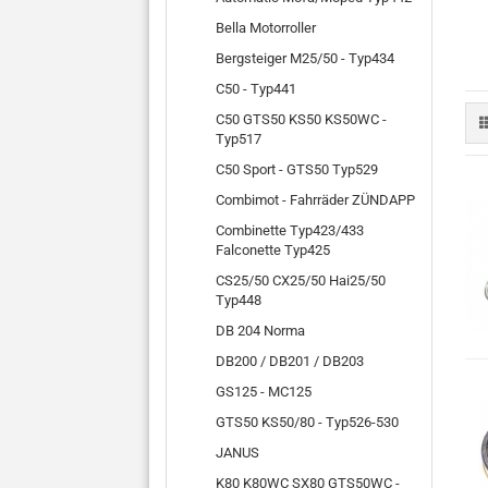
Bella Motorroller
Bergsteiger M25/50 - Typ434
C50 - Typ441
C50 GTS50 KS50 KS50WC -
Typ517
C50 Sport - GTS50 Typ529
Combimot - Fahrräder ZÜNDAPP
Combinette Typ423/433
Falconette Typ425
CS25/50 CX25/50 Hai25/50
Typ448
DB 204 Norma
DB200 / DB201 / DB203
GS125 - MC125
GTS50 KS50/80 - Typ526-530
JANUS
K80 K80WC SX80 GTS50WC -