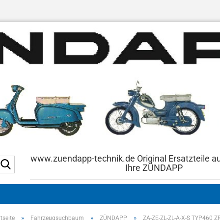
www.zuendapp-technik.de Original Ersatzteile a
Suche...
Ihre ZÜNDAPP
»
»
»
tseite
Fahrzeugsuchbaum
ZÜNDAPP
ZA-ZE-ZL-ZL-A-X-S TYP460 Z