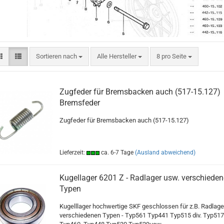
Sortieren nach
pro Seite
Sortieren nach
Alle Hersteller
8 pro Seite
Zugfeder für Bremsbacken auch (517-15.127)
Bremsfeder
Zugfeder für Bremsbacken auch (517-15.127)
Lieferzeit:
ca. 6-7 Tage
(Ausland abweichend)
Kugellager 6201 Z - Radlager usw. verschieden
Typen
Kugelllager hochwertige SKF geschlossen für z.B. Radlage
verschiedenen Typen - Typ561 Typ441 Typ515 div. Typ517