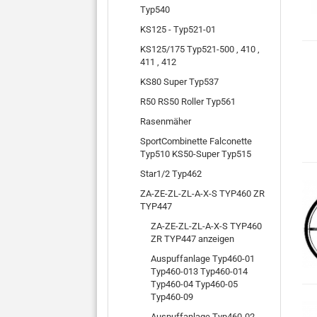
Typ540
KS125 - Typ521-01
KS125/175 Typ521-500 , 410 ,
411 , 412
KS80 Super Typ537
R50 RS50 Roller Typ561
Rasenmäher
SportCombinette Falconette
Typ510 KS50-Super Typ515
Star1/2 Typ462
ZA-ZE-ZL-ZL-A-X-S TYP460 ZR
TYP447
ZA-ZE-ZL-ZL-A-X-S TYP460
ZR TYP447 anzeigen
Auspuffanlage Typ460-01
Typ460-013 Typ460-014
Typ460-04 Typ460-05
Typ460-09
Auspuffanlage Typ460-02