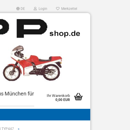
DE
Login
Merkzettel
us München für
Ihr Warenkorb
0,00 EUR
»
R TYP447