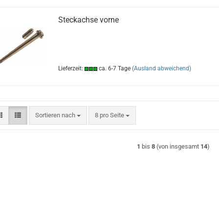
Steckachse vorne
Lieferzeit:
ca. 6-7 Tage
(Ausland abweichend)
Sortieren nach
pro Seite
Sortieren nach
8 pro Seite
1
bis
8
(von insgesamt
14
)