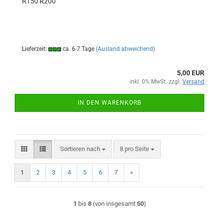
R150 R200
Lieferzeit:
ca. 6-7 Tage
(Ausland abweichend)
5,00 EUR
inkl. 0% MwSt. zzgl.
Versand
IN DEN WARENKORB
Sortieren nach
pro Seite
Sortieren nach
8 pro Seite
1
2
3
4
5
6
7
»
1
bis
8
(von insgesamt
50
)