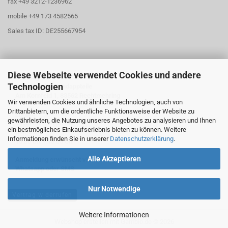
fax +49 3212-1236962
mobile +49 173 4582565
Sales tax ID: DE255667954
Diese Webseite verwendet Cookies und andere
Öffnungszeiten
Technologien
Abholung für Zündappteile
Am Kornfeld 1, 83562 Rechtmehring
Wir verwenden Cookies und ähnliche Technologien, auch von
Drittanbietern, um die ordentliche Funktionsweise der Website zu
Freitag
gewährleisten, die Nutzung unseres Angebotes zu analysieren und Ihnen
16:30 Uhr - 20:00 Uhr
ein bestmögliches Einkaufserlebnis bieten zu können. Weitere
Samstag
Informationen finden Sie in unserer
Datenschutzerklärung
.
10:30 Uhr - 13:00 Uhr
Alle Akzeptieren
Anmeldung erwünscht via
Whatsapp oder SMS
Nur Notwendige
Vertrag widerrufen
Weitere Informationen
Webshop erstellen
mit Gambio.de © 2026