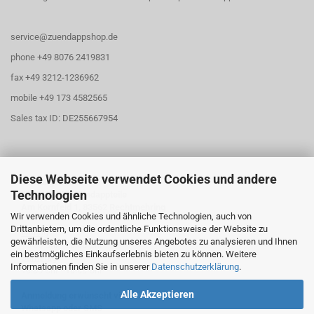
service@zuendappshop.de
phone +49 8076 2419831
fax +49 3212-1236962
mobile +49 173 4582565
Sales tax ID: DE255667954
Diese Webseite verwendet Cookies und andere
Öffnungszeiten
Technologien
Abholung für Zündappteile
Am Kornfeld 1, 83562 Rechtmehring
Wir verwenden Cookies und ähnliche Technologien, auch von
Drittanbietern, um die ordentliche Funktionsweise der Website zu
Freitag
gewährleisten, die Nutzung unseres Angebotes zu analysieren und Ihnen
16:30 Uhr - 20:00 Uhr
ein bestmögliches Einkaufserlebnis bieten zu können. Weitere
Samstag
Informationen finden Sie in unserer
Datenschutzerklärung
.
10:30 Uhr - 13:00 Uhr
Alle Akzeptieren
Anmeldung erwünscht via
Whatsapp oder SMS