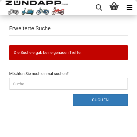
Erweiterte Suche
Die Suche ergab keine genauen Treffer.
MÖCHTEN
Möchten Sie noch einmal suchen?
SIE
NOCH
EINMAL
SUCHEN?
SUCHEN